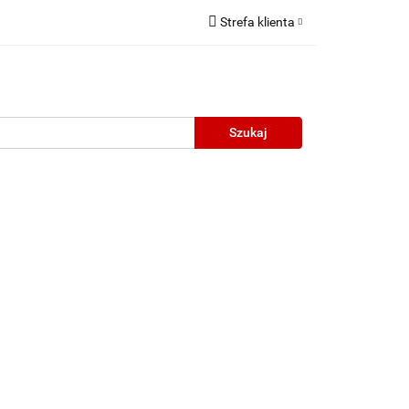
Strefa klienta
Zaloguj się
Zarejestruj się
Dodaj zgłoszenie
neczne
Wyprzedaż
Oprawy Unisex