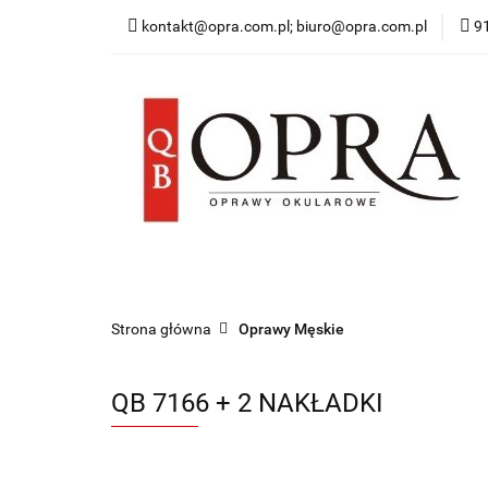
kontakt@opra.com.pl; biuro@opra.com.pl
9
Wszystkie Oprawy
*NOWOŚĆ* Okulary 
Wszystkie Oprawy
Oprawy Damskie
O
Strona główna
Oprawy Męskie
QB 7166 + 2 NAKŁADKI