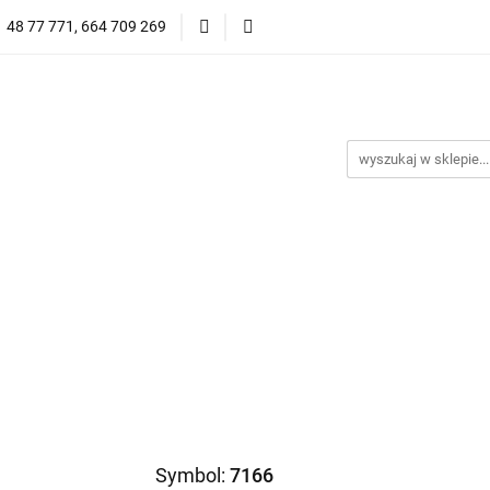
1 48 77 771, 664 709 269
Oprawy Damskie
Oprawy Męskie
Clip-on
Przeciwsłoneczne
Wyprzedaż
Oprawy Unisex
prawy Męskie
Clip-on
*NOWOŚĆ* Okulary Przeciwsło
Symbol:
7166