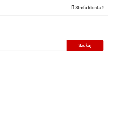
Strefa klienta
Zaloguj się
Zarejestruj się
Dodaj zgłoszenie
neczne
Wyprzedaż
Oprawy Unisex