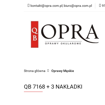
kontakt@opra.com.pl; biuro@opra.com.pl
9
Wszystkie Oprawy
*NOWOŚĆ* Okulary 
Wszystkie Oprawy
Oprawy Damskie
O
Strona główna
Oprawy Męskie
QB 7168 + 3 NAKŁADKI