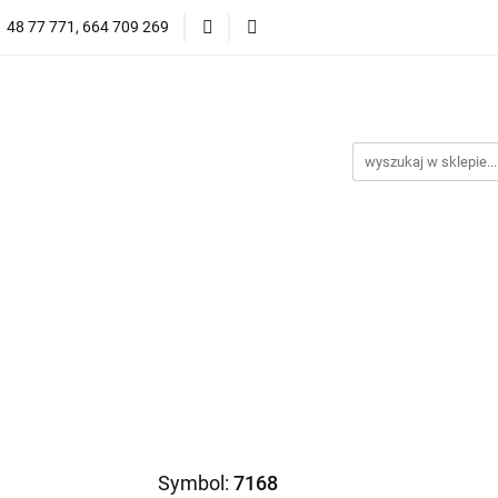
1 48 77 771, 664 709 269
Oprawy Damskie
Oprawy Męskie
Clip-on
Przeciwsłoneczne
Wyprzedaż
Oprawy Unisex
prawy Męskie
Clip-on
*NOWOŚĆ* Okulary Przeciwsło
Symbol:
7168