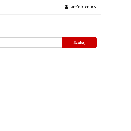
Strefa klienta
Zaloguj się
Zarejestruj się
Dodaj zgłoszenie
oneczne
Wyprzedaż
Oprawy Unisex