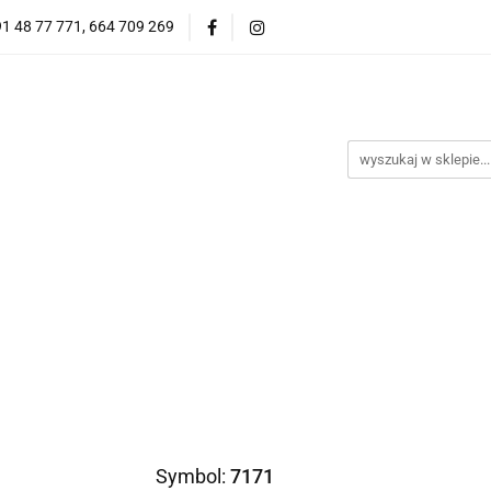
91 48 77 771, 664 709 269
Oprawy Damskie
Oprawy Męskie
Clip-on
Przeciwsłoneczne
Wyprzedaż
Oprawy Unisex
Oprawy Męskie
Clip-on
*NOWOŚĆ* Okulary Przeciwsł
Symbol:
7171