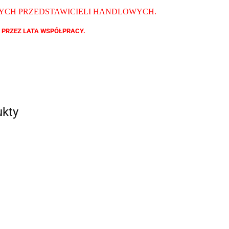
ZYCH PRZEDSTAWICIELI HANDLOWYCH
.
 PRZEZ LATA WSPÓŁPRACY.
ukty
9779
QB MG 6099
QB 19064
QB TR 87086