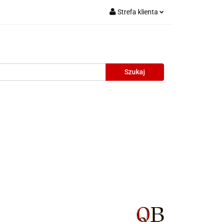
Strefa klienta
Zaloguj się
Zarejestruj się
Dodaj zgłoszenie
oneczne
Wyprzedaż
Oprawy Unisex