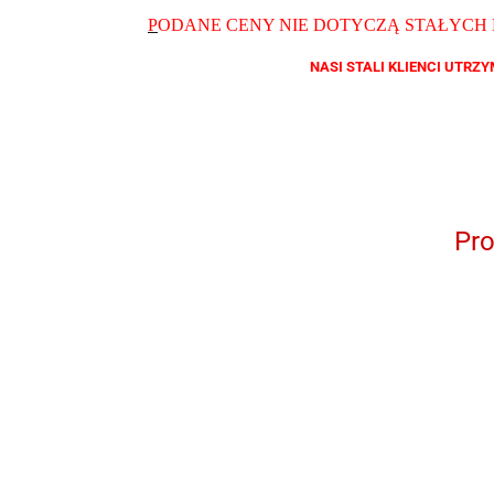
P
ODANE CENY NIE DOTYCZĄ STAŁYCH
NASI STALI KLIENCI UTR
Pr
QB YG 11046
QB 8001
QB 8012
QB RY
928706