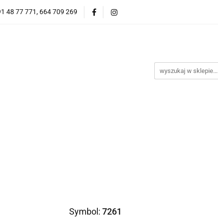
91 48 77 771, 664 709 269
Oprawy Damskie
Oprawy Męskie
Clip-on
Przeciwsłoneczne
Wyprzedaż
Oprawy Unisex
Oprawy Męskie
Clip-on
*NOWOŚĆ* Okulary Przeciwsł
Symbol:
7261