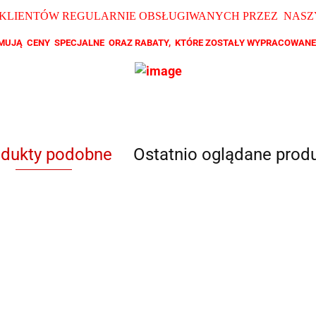
 KLIENTÓW REGULARNIE OBSŁUGIWANYCH PRZEZ NAS
ZYMUJĄ CENY SPECJALNE ORAZ RABATY, KTÓRE ZOSTAŁY WYPRACOWANE
odukty podobne
Ostatnio oglądane prod
QB YL 3608
QB F 6803
QB F 6809
QB 87153
QB 