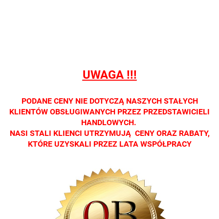
sprzedaży
sprzedaży
sprzedaży
sprzedaży
sprzedaż
detalicznej.
detalicznej.
detalicznej.
detalicznej.
detaliczne
Oprawa
Oprawa
Oprawa
Oprawa
Oprawa
dostępna
dostępna
dostępna
dostępna
dostępna
tylko w
tylko w
tylko w
tylko w
tylko w
salonach
salonach
salonach
salonach
salonach
UWAGA !!!
optycznych.
optycznych.
optycznych.
optycznych.
optycznyc
Zapraszamy
Zapraszamy
Zapraszamy
Zapraszamy
Zaprasza
PODANE CENY NIE DOTYCZĄ NASZYCH STAŁYCH
KLIENTÓW OBSŁUGIWANYCH PRZEZ PRZEDSTAWICIELI
HANDLOWYCH.
NASI STALI KLIENCI UTRZYMUJĄ CENY ORAZ RABATY,
KTÓRE UZYSKALI PRZEZ LATA WSPÓŁPRACY