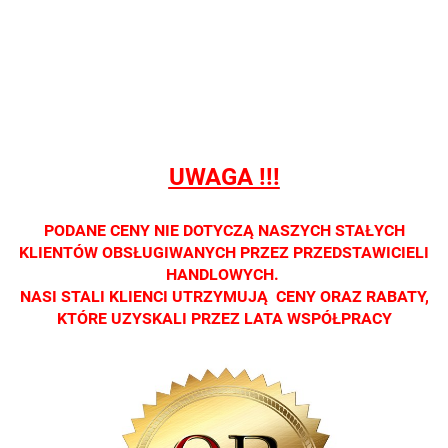
sprzedaży
sprzedaży
sprzedaży
sprzedaży
sprzedaż
detalicznej.
detalicznej.
detalicznej.
detalicznej.
detaliczne
Oprawa
Oprawa
Oprawa
Oprawa
Oprawa
dostępna
dostępna
dostępna
dostępna
dostępna
tylko w
tylko w
tylko w
tylko w
tylko w
salonach
salonach
salonach
salonach
salonach
optycznych.
optycznych.
optycznych.
optycznych.
optycznyc
UWAGA !!!
Zapraszamy
Zapraszamy
Zapraszamy
Zapraszamy
Zaprasza
PODANE CENY NIE DOTYCZĄ NASZYCH STAŁYCH
KLIENTÓW OBSŁUGIWANYCH PRZEZ PRZEDSTAWICIELI
HANDLOWYCH.
NASI STALI KLIENCI UTRZYMUJĄ CENY ORAZ RABATY,
KTÓRE UZYSKALI PRZEZ LATA WSPÓŁPRACY