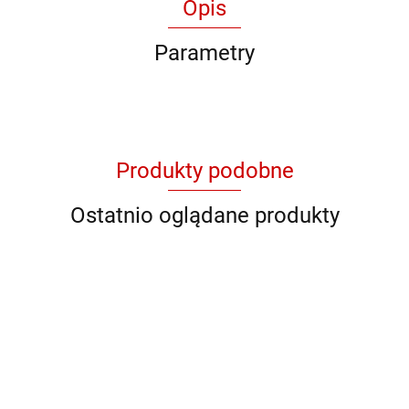
Opis
Parametry
Produkty podobne
Ostatnio oglądane produkty
QB RY
QB C 89602
QB DS-M 27
QB 93621
QB 93623