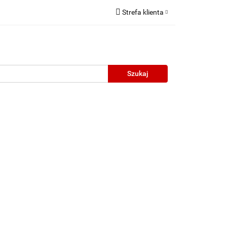
Strefa klienta
Zaloguj się
Zarejestruj się
Dodaj zgłoszenie
neczne
Wyprzedaż
Oprawy Unisex