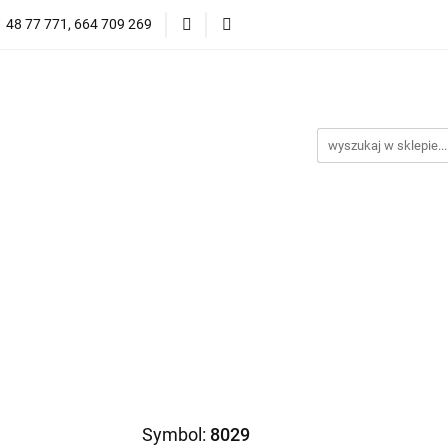
1 48 77 771, 664 709 269
Oprawy Damskie
Oprawy Męskie
Clip-on
Przeciwsłoneczne
Wyprzedaż
Oprawy Unisex
prawy Męskie
Clip-on
*NOWOŚĆ* Okulary Przeciwsło
Symbol:
8029