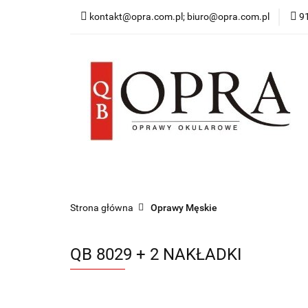
kontakt@opra.com.pl; biuro@opra.com.pl
9
Wszystkie Oprawy
*NOWOŚĆ* Okulary 
Wszystkie Oprawy
Oprawy Damskie
O
Strona główna
Oprawy Męskie
QB 8029 + 2 NAKŁADKI