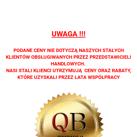
dostępna
dostępna
dostępna
dostępna
dostępna
tylko w
tylko w
tylko w
tylko w
tylko w
salonach
salonach
salonach
salonach
salonach
optycznych.
optycznych.
optycznych.
optycznych.
optycznyc
UWAGA !!!
Zapraszamy
Zapraszamy
Zapraszamy
Zapraszamy
Zaprasza
PODANE CENY NIE DOTYCZĄ NASZYCH STAŁYCH
KLIENTÓW OBSŁUGIWANYCH PRZEZ PRZEDSTAWICIELI
HANDLOWYCH.
NASI STALI KLIENCI UTRZYMUJĄ CENY ORAZ RABATY,
KTÓRE UZYSKALI PRZEZ LATA WSPÓŁPRACY