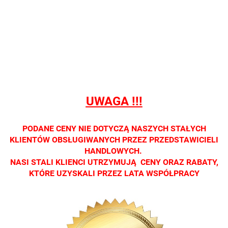
Nie
Nie
Nie
Nie
Nie
prowadzimy
prowadzimy
prowadzimy
prowadzimy
prowadzi
sprzedaży
sprzedaży
sprzedaży
sprzedaży
sprzedaż
detalicznej.
detalicznej.
detalicznej.
detalicznej.
detaliczne
Oprawa
Oprawa
Oprawa
Oprawa
Oprawa
dostępna
dostępna
dostępna
dostępna
dostępna
tylko w
tylko w
tylko w
tylko w
tylko w
salonach
salonach
salonach
salonach
salonach
UWAGA !!!
optycznych.
optycznych.
optycznych.
optycznych.
optycznyc
Zapraszamy
Zapraszamy
Zapraszamy
Zapraszamy
Zaprasza
PODANE CENY NIE DOTYCZĄ NASZYCH STAŁYCH
KLIENTÓW OBSŁUGIWANYCH PRZEZ PRZEDSTAWICIELI
HANDLOWYCH.
NASI STALI KLIENCI UTRZYMUJĄ CENY ORAZ RABATY,
KTÓRE UZYSKALI PRZEZ LATA WSPÓŁPRACY