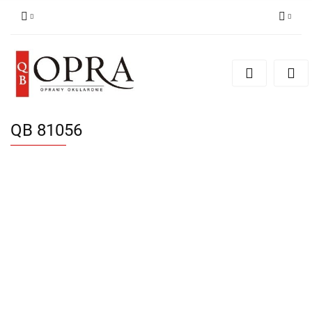
Zaloguj się
Zarejestruj się
Dodaj zgłoszenie
QB 81056