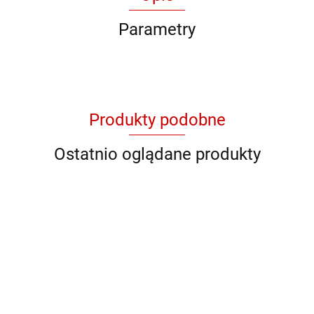
Parametry
Produkty podobne
Ostatnio oglądane produkty
QB YG
QB 8001
QB 8012
QB RY
QB YL 36
11046
928706