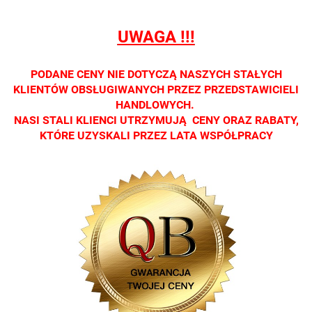
tylko w
tylko w
tylko w
tylko w
tylko w
salonach
salonach
salonach
salonach
salonach
UWAGA !!!
optycznych.
optycznych.
optycznych.
optycznych.
optycznyc
Zapraszamy
Zapraszamy
Zapraszamy
Zapraszamy
Zaprasza
PODANE CENY NIE DOTYCZĄ NASZYCH STAŁYCH
KLIENTÓW OBSŁUGIWANYCH PRZEZ PRZEDSTAWICIELI
HANDLOWYCH.
NASI STALI KLIENCI UTRZYMUJĄ CENY ORAZ RABATY,
KTÓRE UZYSKALI PRZEZ LATA WSPÓŁPRACY