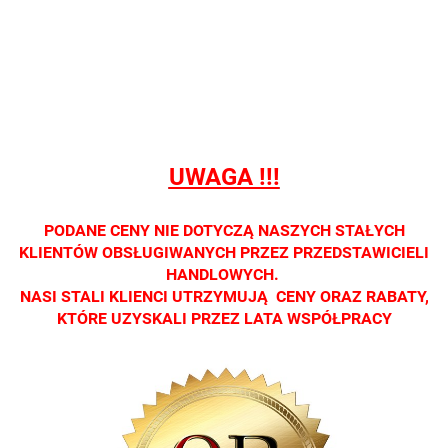
sprzedaży
sprzedaży
sprzedaży
sprzedaży
sprzedaż
detalicznej.
detalicznej.
detalicznej.
detalicznej.
detaliczne
Oprawa
Oprawa
Oprawa
Oprawa
Oprawa
dostępna
dostępna
dostępna
dostępna
dostępna
tylko w
tylko w
tylko w
tylko w
tylko w
salonach
salonach
salonach
salonach
salonach
optycznych.
optycznych.
optycznych.
optycznych.
optycznyc
UWAGA !!!
Zapraszamy
Zapraszamy
Zapraszamy
Zapraszamy
Zaprasza
PODANE CENY NIE DOTYCZĄ NASZYCH STAŁYCH
KLIENTÓW OBSŁUGIWANYCH PRZEZ PRZEDSTAWICIELI
HANDLOWYCH.
NASI STALI KLIENCI UTRZYMUJĄ CENY ORAZ RABATY,
KTÓRE UZYSKALI PRZEZ LATA WSPÓŁPRACY