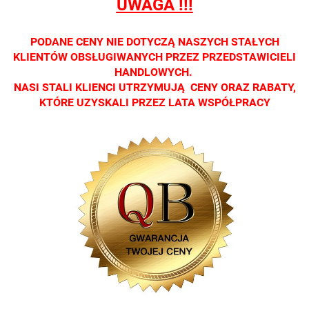
UWAGA !!!
Zapraszamy
Zapraszamy
Zapraszamy
Zapraszamy
Zaprasza
PODANE CENY NIE DOTYCZĄ NASZYCH STAŁYCH
KLIENTÓW OBSŁUGIWANYCH PRZEZ PRZEDSTAWICIELI
HANDLOWYCH.
NASI STALI KLIENCI UTRZYMUJĄ CENY ORAZ RABATY,
KTÓRE UZYSKALI PRZEZ LATA WSPÓŁPRACY