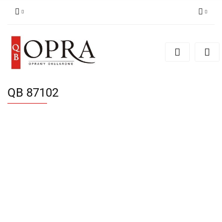
Zaloguj się
Zarejestruj się
Dodaj zgłoszenie
QB 87102