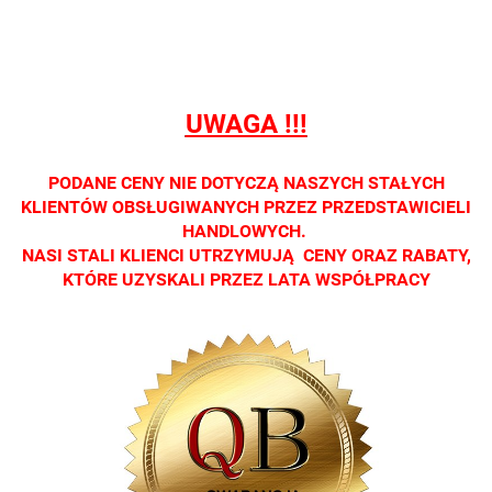
detalicznej.
detalicznej.
detalicznej.
detalicznej.
detaliczne
Oprawa
Oprawa
Oprawa
Oprawa
Oprawa
dostępna
dostępna
dostępna
dostępna
dostępna
tylko w
tylko w
tylko w
tylko w
tylko w
salonach
salonach
salonach
salonach
salonach
UWAGA !!!
optycznych.
optycznych.
optycznych.
optycznych.
optycznyc
Zapraszamy
Zapraszamy
Zapraszamy
Zapraszamy
Zaprasza
PODANE CENY NIE DOTYCZĄ NASZYCH STAŁYCH
KLIENTÓW OBSŁUGIWANYCH PRZEZ PRZEDSTAWICIELI
HANDLOWYCH.
NASI STALI KLIENCI UTRZYMUJĄ CENY ORAZ RABATY,
KTÓRE UZYSKALI PRZEZ LATA WSPÓŁPRACY