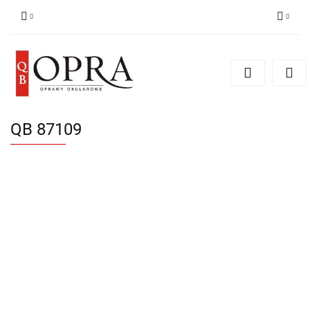
Zaloguj się
Zarejestruj się
Dodaj zgłoszenie
QB 87109