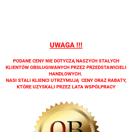
sprzedaży
sprzedaży
sprzedaży
sprzedaży
sprzedaż
detalicznej.
detalicznej.
detalicznej.
detalicznej.
detaliczne
Oprawa
Oprawa
Oprawa
Oprawa
Oprawa
dostępna
dostępna
dostępna
dostępna
dostępna
tylko w
tylko w
tylko w
tylko w
tylko w
salonach
salonach
salonach
salonach
salonach
UWAGA !!!
optycznych.
optycznych.
optycznych.
optycznych.
optycznyc
Zapraszamy
Zapraszamy
Zapraszamy
Zapraszamy
Zaprasza
PODANE CENY NIE DOTYCZĄ NASZYCH STAŁYCH
KLIENTÓW OBSŁUGIWANYCH PRZEZ PRZEDSTAWICIELI
HANDLOWYCH.
NASI STALI KLIENCI UTRZYMUJĄ CENY ORAZ RABATY,
KTÓRE UZYSKALI PRZEZ LATA WSPÓŁPRACY