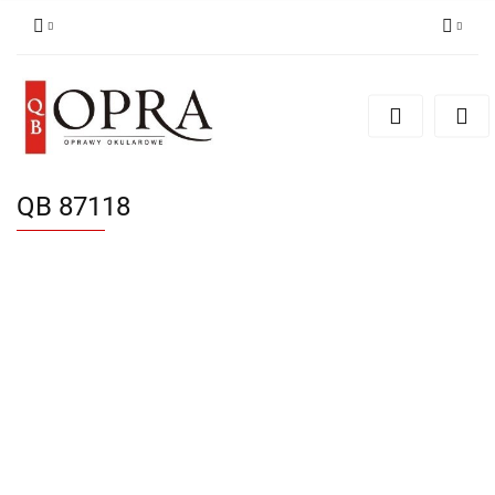
Zaloguj się
Zarejestruj się
Dodaj zgłoszenie
QB 87118