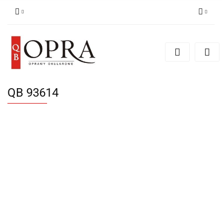
Zaloguj się
Zarejestruj się
Dodaj zgłoszenie
QB 93614