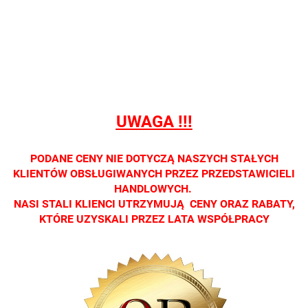
sprzedaży
sprzedaży
sprzedaży
sprzedaży
sprzedaż
detalicznej.
detalicznej.
detalicznej.
detalicznej.
detaliczne
Oprawa
Oprawa
Oprawa
Oprawa
Oprawa
dostępna
dostępna
dostępna
dostępna
dostępna
tylko w
tylko w
tylko w
tylko w
tylko w
salonach
salonach
salonach
salonach
salonach
optycznych.
optycznych.
optycznych.
optycznych.
optycznyc
UWAGA !!!
Zapraszamy
Zapraszamy
Zapraszamy
Zapraszamy
Zaprasza
PODANE CENY NIE DOTYCZĄ NASZYCH STAŁYCH
KLIENTÓW OBSŁUGIWANYCH PRZEZ PRZEDSTAWICIELI
HANDLOWYCH.
NASI STALI KLIENCI UTRZYMUJĄ CENY ORAZ RABATY,
KTÓRE UZYSKALI PRZEZ LATA WSPÓŁPRACY