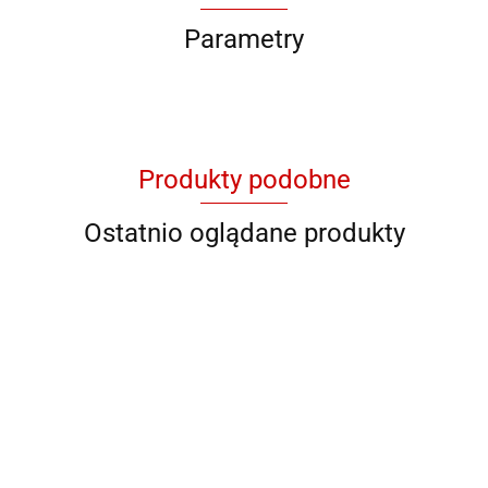
Parametry
Produkty podobne
Ostatnio oglądane produkty
QB RY
QB C 89602
QB DS-M 27
QB 93621
QB 93623
928706