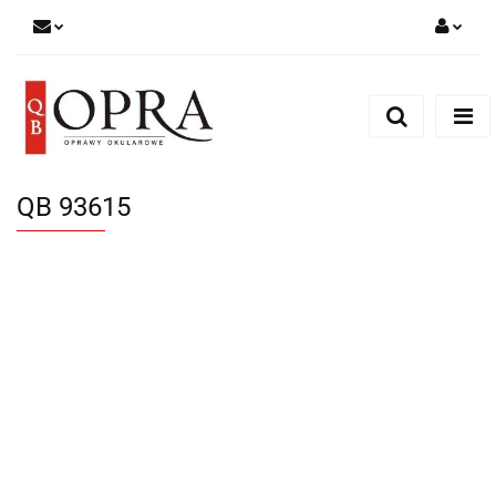
Zaloguj się
Zarejestruj się
Dodaj zgłoszenie
QB 93615