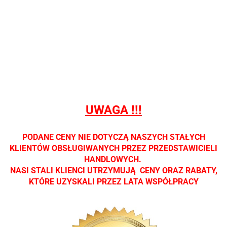
Nie
Nie
Nie
Nie
Nie
prowadzimy
prowadzimy
prowadzimy
prowadzimy
prowadzi
sprzedaży
sprzedaży
sprzedaży
sprzedaży
sprzedaż
detalicznej.
detalicznej.
detalicznej.
detalicznej.
detaliczne
Oprawa
Oprawa
Oprawa
Oprawa
Oprawa
dostępna
dostępna
dostępna
dostępna
dostępna
tylko w
tylko w
tylko w
tylko w
tylko w
salonach
salonach
salonach
salonach
salonach
optycznych.
optycznych.
optycznych.
optycznych.
optycznyc
UWAGA !!!
Zapraszamy
Zapraszamy
Zapraszamy
Zapraszamy
Zaprasza
PODANE CENY NIE DOTYCZĄ NASZYCH STAŁYCH
KLIENTÓW OBSŁUGIWANYCH PRZEZ PRZEDSTAWICIELI
HANDLOWYCH.
NASI STALI KLIENCI UTRZYMUJĄ CENY ORAZ RABATY,
KTÓRE UZYSKALI PRZEZ LATA WSPÓŁPRACY