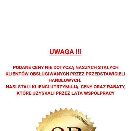
sprzedaży
sprzedaży
sprzedaży
sprzedaży
sprzedaż
detalicznej.
detalicznej.
detalicznej.
detalicznej.
detaliczne
Oprawa
Oprawa
Oprawa
Oprawa
Oprawa
dostępna
dostępna
dostępna
dostępna
dostępna
tylko w
tylko w
tylko w
tylko w
tylko w
salonach
salonach
salonach
salonach
salonach
optycznych.
optycznych.
optycznych.
optycznych.
optycznyc
UWAGA !!!
Zapraszamy
Zapraszamy
Zapraszamy
Zapraszamy
Zaprasza
PODANE CENY NIE DOTYCZĄ NASZYCH STAŁYCH
KLIENTÓW OBSŁUGIWANYCH PRZEZ PRZEDSTAWICIELI
HANDLOWYCH.
NASI STALI KLIENCI UTRZYMUJĄ CENY ORAZ RABATY,
KTÓRE UZYSKALI PRZEZ LATA WSPÓŁPRACY