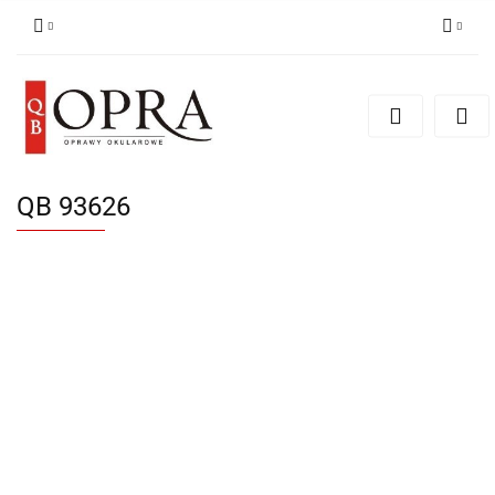
Zaloguj się
Zarejestruj się
Dodaj zgłoszenie
QB 93626