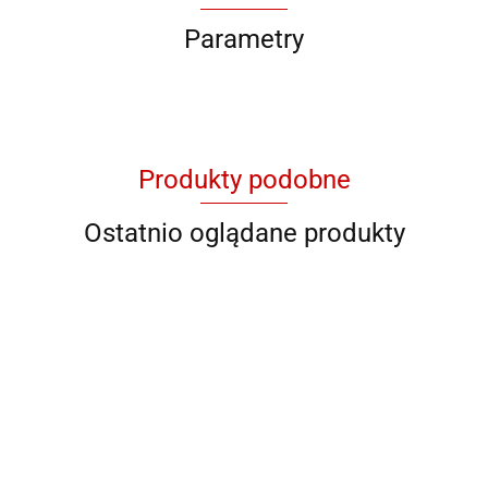
Parametry
Produkty podobne
Ostatnio oglądane produkty
QB RY
QB C 89602
QB DS-M 27
QB 93621
QB 93623
928706