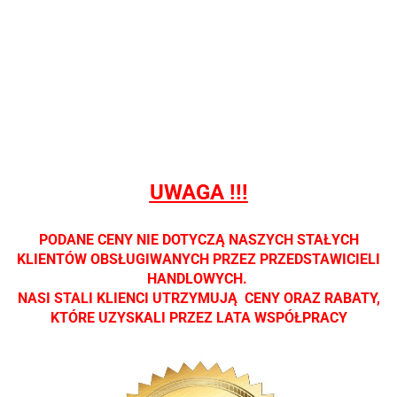
Nie
Nie
Nie
Nie
Nie
prowadzimy
prowadzimy
prowadzimy
prowadzimy
prowadzi
sprzedaży
sprzedaży
sprzedaży
sprzedaży
sprzedaż
detalicznej.
detalicznej.
detalicznej.
detalicznej.
detaliczne
Oprawa
Oprawa
Oprawa
Oprawa
Oprawa
dostępna
dostępna
dostępna
dostępna
dostępna
tylko w
tylko w
tylko w
tylko w
tylko w
salonach
salonach
salonach
salonach
salonach
optycznych.
optycznych.
optycznych.
optycznych.
optycznyc
UWAGA !!!
Zapraszamy
Zapraszamy
Zapraszamy
Zapraszamy
Zaprasza
PODANE CENY NIE DOTYCZĄ NASZYCH STAŁYCH
KLIENTÓW OBSŁUGIWANYCH PRZEZ PRZEDSTAWICIELI
HANDLOWYCH.
NASI STALI KLIENCI UTRZYMUJĄ CENY ORAZ RABATY,
KTÓRE UZYSKALI PRZEZ LATA WSPÓŁPRACY