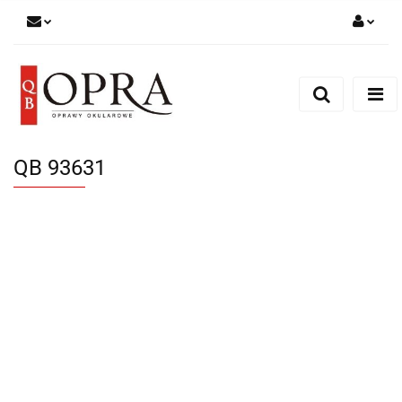
Zaloguj się
Zarejestruj się
Dodaj zgłoszenie
QB 93631