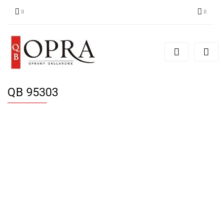
Zaloguj się
Zarejestruj się
Dodaj zgłoszenie
QB 95303