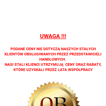
sprzedaży
sprzedaży
sprzedaży
sprzedaży
sprzedaż
detalicznej.
detalicznej.
detalicznej.
detalicznej.
detaliczne
Oprawa
Oprawa
Oprawa
Oprawa
Oprawa
dostępna
dostępna
dostępna
dostępna
dostępna
tylko w
tylko w
tylko w
tylko w
tylko w
salonach
salonach
salonach
salonach
salonach
UWAGA !!!
optycznych.
optycznych.
optycznych.
optycznych.
optycznyc
Zapraszamy
Zapraszamy
Zapraszamy
Zapraszamy
Zaprasza
PODANE CENY NIE DOTYCZĄ NASZYCH STAŁYCH
KLIENTÓW OBSŁUGIWANYCH PRZEZ PRZEDSTAWICIELI
HANDLOWYCH.
NASI STALI KLIENCI UTRZYMUJĄ CENY ORAZ RABATY,
KTÓRE UZYSKALI PRZEZ LATA WSPÓŁPRACY