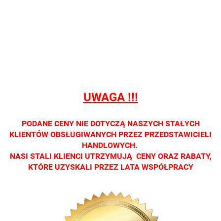
prowadzimy
prowadzimy
prowadzimy
prowadzimy
prowadzi
sprzedaży
sprzedaży
sprzedaży
sprzedaży
sprzedaż
detalicznej.
detalicznej.
detalicznej.
detalicznej.
detaliczne
Oprawa
Oprawa
Oprawa
Oprawa
Oprawa
dostępna
dostępna
dostępna
dostępna
dostępna
tylko w
tylko w
tylko w
tylko w
tylko w
salonach
salonach
salonach
salonach
salonach
optycznych.
optycznych.
optycznych.
optycznych.
optycznyc
UWAGA !!!
Zapraszamy
Zapraszamy
Zapraszamy
Zapraszamy
Zaprasza
PODANE CENY NIE DOTYCZĄ NASZYCH STAŁYCH
KLIENTÓW OBSŁUGIWANYCH PRZEZ PRZEDSTAWICIELI
HANDLOWYCH.
NASI STALI KLIENCI UTRZYMUJĄ CENY ORAZ RABATY,
KTÓRE UZYSKALI PRZEZ LATA WSPÓŁPRACY