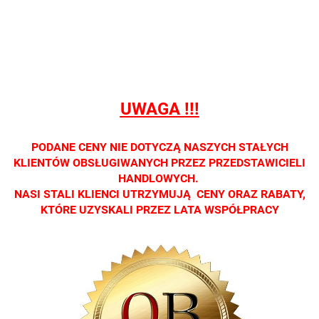
sprzedaży
sprzedaży
sprzedaży
sprzedaży
sprzedaż
detalicznej.
detalicznej.
detalicznej.
detalicznej.
detaliczne
Oprawa
Oprawa
Oprawa
Oprawa
Oprawa
dostępna
dostępna
dostępna
dostępna
dostępna
tylko w
tylko w
tylko w
tylko w
tylko w
salonach
salonach
salonach
salonach
salonach
UWAGA !!!
optycznych.
optycznych.
optycznych.
optycznych.
optycznyc
Zapraszamy
Zapraszamy
Zapraszamy
Zapraszamy
Zaprasza
PODANE CENY NIE DOTYCZĄ NASZYCH STAŁYCH
KLIENTÓW OBSŁUGIWANYCH PRZEZ PRZEDSTAWICIELI
HANDLOWYCH.
NASI STALI KLIENCI UTRZYMUJĄ CENY ORAZ RABATY,
KTÓRE UZYSKALI PRZEZ LATA WSPÓŁPRACY