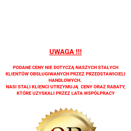
sprzedaży
sprzedaży
sprzedaży
sprzedaży
sprzedaż
detalicznej.
detalicznej.
detalicznej.
detalicznej.
detaliczne
Oprawa
Oprawa
Oprawa
Oprawa
Oprawa
dostępna
dostępna
dostępna
dostępna
dostępna
tylko w
tylko w
tylko w
tylko w
tylko w
salonach
salonach
salonach
salonach
salonach
optycznych.
optycznych.
optycznych.
optycznych.
optycznyc
UWAGA !!!
Zapraszamy
Zapraszamy
Zapraszamy
Zapraszamy
Zaprasza
PODANE CENY NIE DOTYCZĄ NASZYCH STAŁYCH
KLIENTÓW OBSŁUGIWANYCH PRZEZ PRZEDSTAWICIELI
HANDLOWYCH.
NASI STALI KLIENCI UTRZYMUJĄ CENY ORAZ RABATY,
KTÓRE UZYSKALI PRZEZ LATA WSPÓŁPRACY