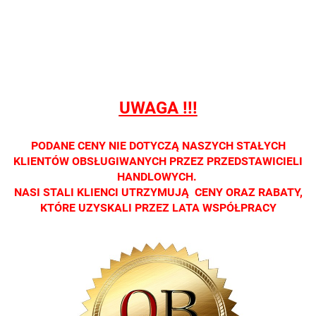
sprzedaży
sprzedaży
sprzedaży
sprzedaży
sprzedaż
detalicznej.
detalicznej.
detalicznej.
detalicznej.
detaliczne
Oprawa
Oprawa
Oprawa
Oprawa
Oprawa
dostępna
dostępna
dostępna
dostępna
dostępna
tylko w
tylko w
tylko w
tylko w
tylko w
salonach
salonach
salonach
salonach
salonach
UWAGA !!!
optycznych.
optycznych.
optycznych.
optycznych.
optycznyc
Zapraszamy
Zapraszamy
Zapraszamy
Zapraszamy
Zaprasza
PODANE CENY NIE DOTYCZĄ NASZYCH STAŁYCH
KLIENTÓW OBSŁUGIWANYCH PRZEZ PRZEDSTAWICIELI
HANDLOWYCH.
NASI STALI KLIENCI UTRZYMUJĄ CENY ORAZ RABATY,
KTÓRE UZYSKALI PRZEZ LATA WSPÓŁPRACY