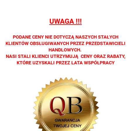
dostępna
dostępna
dostępna
dostępna
dostępna
tylko w
tylko w
tylko w
tylko w
tylko w
salonach
salonach
salonach
salonach
salonach
UWAGA !!!
optycznych.
optycznych.
optycznych.
optycznych.
optycznyc
Zapraszamy
Zapraszamy
Zapraszamy
Zapraszamy
Zaprasza
PODANE CENY NIE DOTYCZĄ NASZYCH STAŁYCH
KLIENTÓW OBSŁUGIWANYCH PRZEZ PRZEDSTAWICIELI
HANDLOWYCH.
NASI STALI KLIENCI UTRZYMUJĄ CENY ORAZ RABATY,
KTÓRE UZYSKALI PRZEZ LATA WSPÓŁPRACY