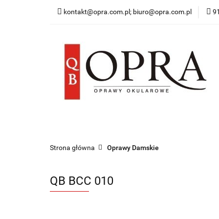
kontakt@opra.com.pl; biuro@opra.com.pl
9
Wszystkie Oprawy
*NOWOŚĆ* Okulary 
Wszystkie Oprawy
Oprawy Damskie
O
Strona główna
Oprawy Damskie
QB BCC 010