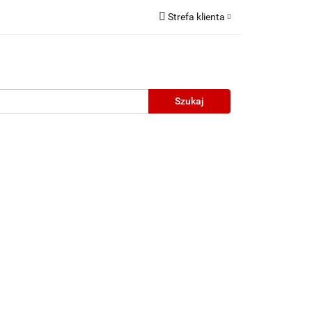
Strefa klienta
Zaloguj się
Zarejestruj się
Dodaj zgłoszenie
neczne
Wyprzedaż
Oprawy Unisex