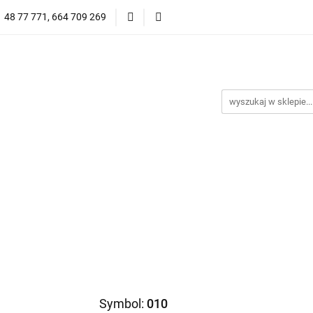
1 48 77 771, 664 709 269
Oprawy Damskie
Oprawy Męskie
Clip-on
Przeciwsłoneczne
Wyprzedaż
Oprawy Unisex
prawy Męskie
Clip-on
*NOWOŚĆ* Okulary Przeciwsło
Symbol:
010