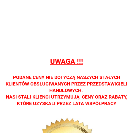
Nie
Nie
Nie
Nie
Nie
prowadzimy
prowadzimy
prowadzimy
prowadzimy
prowadzi
sprzedaży
sprzedaży
sprzedaży
sprzedaży
sprzedaż
detalicznej.
detalicznej.
detalicznej.
detalicznej.
detaliczne
Oprawa
Oprawa
Oprawa
Oprawa
Oprawa
dostępna
dostępna
dostępna
dostępna
dostępna
tylko w
tylko w
tylko w
tylko w
tylko w
salonach
salonach
salonach
salonach
salonach
UWAGA !!!
optycznych.
optycznych.
optycznych.
optycznych.
optycznyc
Zapraszamy
Zapraszamy
Zapraszamy
Zapraszamy
Zaprasza
PODANE CENY NIE DOTYCZĄ NASZYCH STAŁYCH
KLIENTÓW OBSŁUGIWANYCH PRZEZ PRZEDSTAWICIELI
HANDLOWYCH.
NASI STALI KLIENCI UTRZYMUJĄ CENY ORAZ RABATY,
KTÓRE UZYSKALI PRZEZ LATA WSPÓŁPRACY