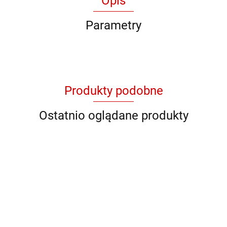
Opis
Parametry
Produkty podobne
Ostatnio oglądane produkty
QB YG
QB 8001
QB 8012
QB RY
QB YL 36
11046
928706