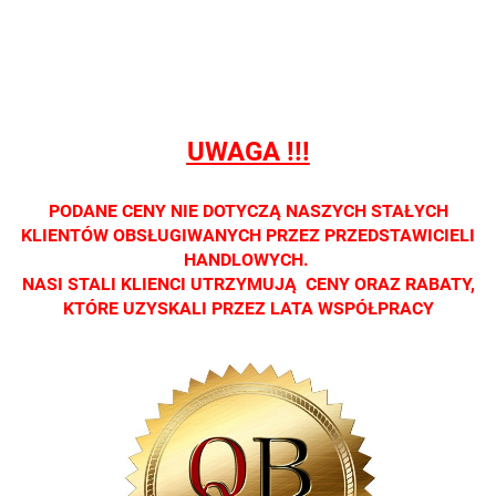
detalicznej.
detalicznej.
detalicznej.
detalicznej.
detaliczne
Oprawa
Oprawa
Oprawa
Oprawa
Oprawa
dostępna
dostępna
dostępna
dostępna
dostępna
tylko w
tylko w
tylko w
tylko w
tylko w
salonach
salonach
salonach
salonach
salonach
optycznych.
optycznych.
optycznych.
optycznych.
optycznyc
UWAGA !!!
Zapraszamy
Zapraszamy
Zapraszamy
Zapraszamy
Zaprasza
PODANE CENY NIE DOTYCZĄ NASZYCH STAŁYCH
KLIENTÓW OBSŁUGIWANYCH PRZEZ PRZEDSTAWICIELI
HANDLOWYCH.
NASI STALI KLIENCI UTRZYMUJĄ CENY ORAZ RABATY,
KTÓRE UZYSKALI PRZEZ LATA WSPÓŁPRACY