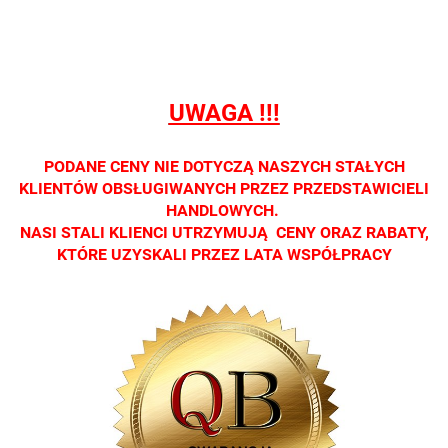
detalicznej.
detalicznej.
detalicznej.
detalicznej.
detaliczne
Oprawa
Oprawa
Oprawa
Oprawa
Oprawa
dostępna
dostępna
dostępna
dostępna
dostępna
tylko w
tylko w
tylko w
tylko w
tylko w
salonach
salonach
salonach
salonach
salonach
UWAGA !!!
optycznych.
optycznych.
optycznych.
optycznych.
optycznyc
Zapraszamy
Zapraszamy
Zapraszamy
Zapraszamy
Zaprasza
PODANE CENY NIE DOTYCZĄ NASZYCH STAŁYCH
KLIENTÓW OBSŁUGIWANYCH PRZEZ PRZEDSTAWICIELI
HANDLOWYCH.
NASI STALI KLIENCI UTRZYMUJĄ CENY ORAZ RABATY,
KTÓRE UZYSKALI PRZEZ LATA WSPÓŁPRACY