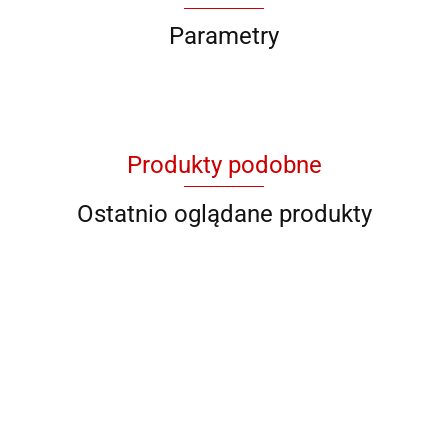
Parametry
Produkty podobne
Ostatnio oglądane produkty
QB YG
QB 8001
QB 8012
QB RY
QB YL 36
11046
928706