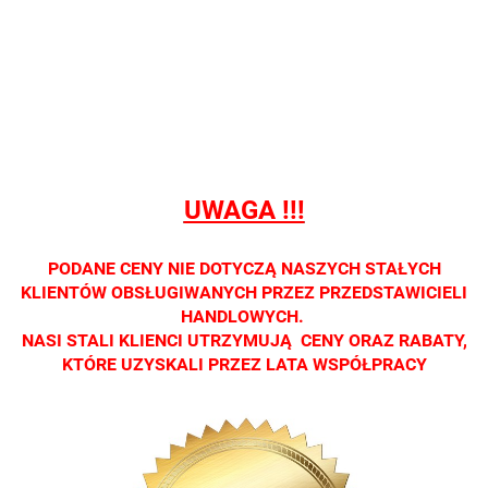
Nie
Nie
Nie
Nie
Nie
prowadzimy
prowadzimy
prowadzimy
prowadzimy
prowadzi
sprzedaży
sprzedaży
sprzedaży
sprzedaży
sprzedaż
detalicznej.
detalicznej.
detalicznej.
detalicznej.
detaliczne
Oprawa
Oprawa
Oprawa
Oprawa
Oprawa
dostępna
dostępna
dostępna
dostępna
dostępna
tylko w
tylko w
tylko w
tylko w
tylko w
salonach
salonach
salonach
salonach
salonach
UWAGA !!!
optycznych.
optycznych.
optycznych.
optycznych.
optycznyc
Zapraszamy
Zapraszamy
Zapraszamy
Zapraszamy
Zaprasza
PODANE CENY NIE DOTYCZĄ NASZYCH STAŁYCH
KLIENTÓW OBSŁUGIWANYCH PRZEZ PRZEDSTAWICIELI
HANDLOWYCH.
NASI STALI KLIENCI UTRZYMUJĄ CENY ORAZ RABATY,
KTÓRE UZYSKALI PRZEZ LATA WSPÓŁPRACY