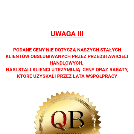
detalicznej.
detalicznej.
detalicznej.
detalicznej.
detaliczne
Oprawa
Oprawa
Oprawa
Oprawa
Oprawa
dostępna
dostępna
dostępna
dostępna
dostępna
tylko w
tylko w
tylko w
tylko w
tylko w
salonach
salonach
salonach
salonach
salonach
UWAGA !!!
optycznych.
optycznych.
optycznych.
optycznych.
optycznyc
Zapraszamy
Zapraszamy
Zapraszamy
Zapraszamy
Zaprasza
PODANE CENY NIE DOTYCZĄ NASZYCH STAŁYCH
KLIENTÓW OBSŁUGIWANYCH PRZEZ PRZEDSTAWICIELI
HANDLOWYCH.
NASI STALI KLIENCI UTRZYMUJĄ CENY ORAZ RABATY,
KTÓRE UZYSKALI PRZEZ LATA WSPÓŁPRACY