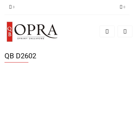
Zaloguj się
Zarejestruj się
Dodaj zgłoszenie
QB D2602