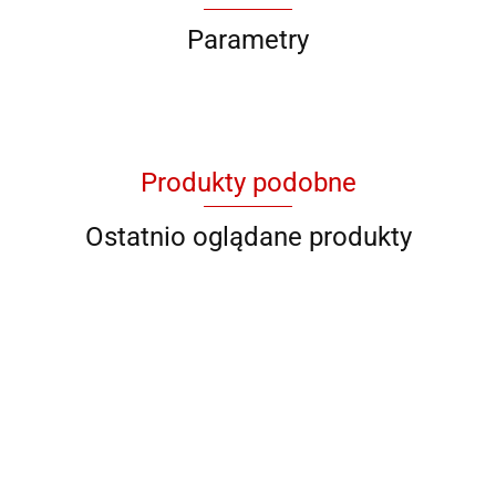
Parametry
Produkty podobne
Ostatnio oglądane produkty
QB YG
QB 8001
QB 8012
QB RY
QB YL 36
11046
928706