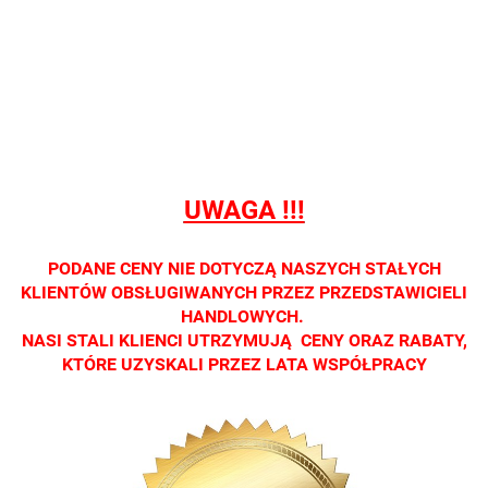
Nie
Nie
Nie
Nie
Nie
prowadzimy
prowadzimy
prowadzimy
prowadzimy
prowadzi
sprzedaży
sprzedaży
sprzedaży
sprzedaży
sprzedaż
detalicznej.
detalicznej.
detalicznej.
detalicznej.
detaliczne
Oprawa
Oprawa
Oprawa
Oprawa
Oprawa
dostępna
dostępna
dostępna
dostępna
dostępna
tylko w
tylko w
tylko w
tylko w
tylko w
salonach
salonach
salonach
salonach
salonach
UWAGA !!!
optycznych.
optycznych.
optycznych.
optycznych.
optycznyc
Zapraszamy
Zapraszamy
Zapraszamy
Zapraszamy
Zaprasza
PODANE CENY NIE DOTYCZĄ NASZYCH STAŁYCH
KLIENTÓW OBSŁUGIWANYCH PRZEZ PRZEDSTAWICIELI
HANDLOWYCH.
NASI STALI KLIENCI UTRZYMUJĄ CENY ORAZ RABATY,
KTÓRE UZYSKALI PRZEZ LATA WSPÓŁPRACY