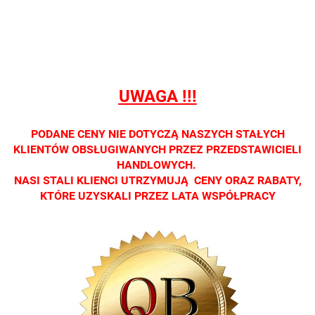
detalicznej.
detalicznej.
detalicznej.
detalicznej.
detaliczne
Oprawa
Oprawa
Oprawa
Oprawa
Oprawa
dostępna
dostępna
dostępna
dostępna
dostępna
tylko w
tylko w
tylko w
tylko w
tylko w
salonach
salonach
salonach
salonach
salonach
optycznych.
optycznych.
optycznych.
optycznych.
optycznyc
UWAGA !!!
Zapraszamy
Zapraszamy
Zapraszamy
Zapraszamy
Zaprasza
PODANE CENY NIE DOTYCZĄ NASZYCH STAŁYCH
KLIENTÓW OBSŁUGIWANYCH PRZEZ PRZEDSTAWICIELI
HANDLOWYCH.
NASI STALI KLIENCI UTRZYMUJĄ CENY ORAZ RABATY,
KTÓRE UZYSKALI PRZEZ LATA WSPÓŁPRACY