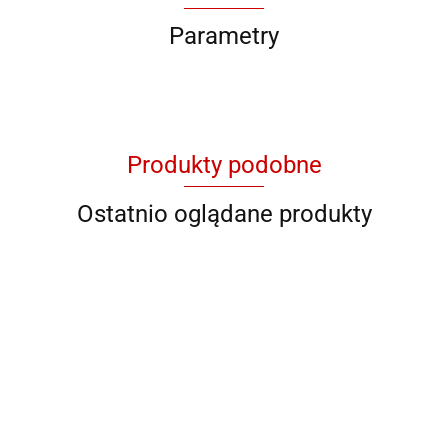
Parametry
Produkty podobne
Ostatnio oglądane produkty
QB YG
QB 8001
QB 8012
QB RY
QB YL 36
11046
928706