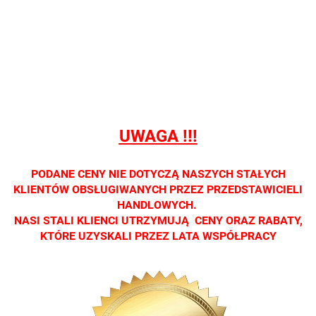
Nie
Nie
Nie
Nie
Nie
prowadzimy
prowadzimy
prowadzimy
prowadzimy
prowadzi
sprzedaży
sprzedaży
sprzedaży
sprzedaży
sprzedaż
detalicznej.
detalicznej.
detalicznej.
detalicznej.
detaliczne
Oprawa
Oprawa
Oprawa
Oprawa
Oprawa
dostępna
dostępna
dostępna
dostępna
dostępna
tylko w
tylko w
tylko w
tylko w
tylko w
salonach
salonach
salonach
salonach
salonach
UWAGA !!!
optycznych.
optycznych.
optycznych.
optycznych.
optycznyc
Zapraszamy
Zapraszamy
Zapraszamy
Zapraszamy
Zaprasza
PODANE CENY NIE DOTYCZĄ NASZYCH STAŁYCH
KLIENTÓW OBSŁUGIWANYCH PRZEZ PRZEDSTAWICIELI
HANDLOWYCH.
NASI STALI KLIENCI UTRZYMUJĄ CENY ORAZ RABATY,
KTÓRE UZYSKALI PRZEZ LATA WSPÓŁPRACY