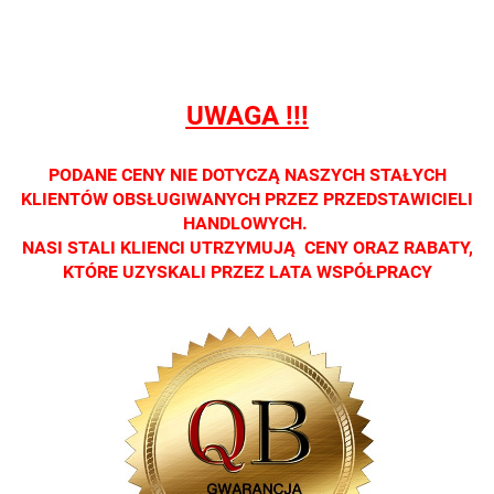
Oprawa
Oprawa
Oprawa
Oprawa
Oprawa
dostępna
dostępna
dostępna
dostępna
dostępna
tylko w
tylko w
tylko w
tylko w
tylko w
salonach
salonach
salonach
salonach
salonach
UWAGA !!!
optycznych.
optycznych.
optycznych.
optycznych.
optycznyc
Zapraszamy
Zapraszamy
Zapraszamy
Zapraszamy
Zaprasza
PODANE CENY NIE DOTYCZĄ NASZYCH STAŁYCH
KLIENTÓW OBSŁUGIWANYCH PRZEZ PRZEDSTAWICIELI
HANDLOWYCH.
NASI STALI KLIENCI UTRZYMUJĄ CENY ORAZ RABATY,
KTÓRE UZYSKALI PRZEZ LATA WSPÓŁPRACY