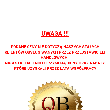
detalicznej.
detalicznej.
detalicznej.
detalicznej.
detaliczne
Oprawa
Oprawa
Oprawa
Oprawa
Oprawa
dostępna
dostępna
dostępna
dostępna
dostępna
tylko w
tylko w
tylko w
tylko w
tylko w
salonach
salonach
salonach
salonach
salonach
optycznych.
optycznych.
optycznych.
optycznych.
optycznyc
UWAGA !!!
Zapraszamy
Zapraszamy
Zapraszamy
Zapraszamy
Zaprasza
PODANE CENY NIE DOTYCZĄ NASZYCH STAŁYCH
KLIENTÓW OBSŁUGIWANYCH PRZEZ PRZEDSTAWICIELI
HANDLOWYCH.
NASI STALI KLIENCI UTRZYMUJĄ CENY ORAZ RABATY,
KTÓRE UZYSKALI PRZEZ LATA WSPÓŁPRACY