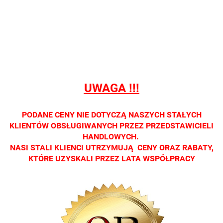
sprzedaży
sprzedaży
sprzedaży
sprzedaży
sprzedaż
detalicznej.
detalicznej.
detalicznej.
detalicznej.
detaliczne
Oprawa
Oprawa
Oprawa
Oprawa
Oprawa
dostępna
dostępna
dostępna
dostępna
dostępna
tylko w
tylko w
tylko w
tylko w
tylko w
salonach
salonach
salonach
salonach
salonach
optycznych.
optycznych.
optycznych.
optycznych.
optycznyc
UWAGA !!!
Zapraszamy
Zapraszamy
Zapraszamy
Zapraszamy
Zaprasza
PODANE CENY NIE DOTYCZĄ NASZYCH STAŁYCH
KLIENTÓW OBSŁUGIWANYCH PRZEZ PRZEDSTAWICIELI
HANDLOWYCH.
NASI STALI KLIENCI UTRZYMUJĄ CENY ORAZ RABATY,
KTÓRE UZYSKALI PRZEZ LATA WSPÓŁPRACY