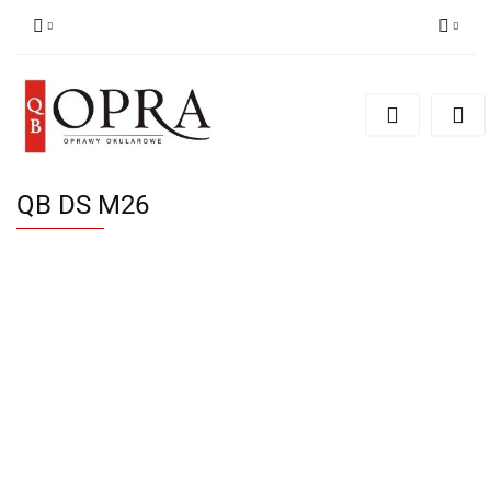
Zaloguj się
Zarejestruj się
Dodaj zgłoszenie
QB DS M26