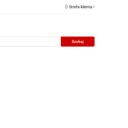
Strefa klienta
Zaloguj się
Zarejestruj się
Dodaj zgłoszenie
neczne
Wyprzedaż
Oprawy Unisex