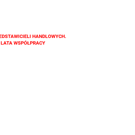
nach
salonach
salonach
cznych.
optycznych.
optycznych.
raszamy
Zapraszamy
Zapraszamy
EDSTAWICIELI HANDLOWYCH.
Z LATA WSPÓŁPRACY