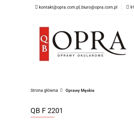
kontakt@opra.com.pl; biuro@opra.com.pl
9
Wszystkie Oprawy
*NOWOŚĆ* Okulary 
Wszystkie Oprawy
Oprawy Damskie
O
Strona główna
Oprawy Męskie
QB F 2201