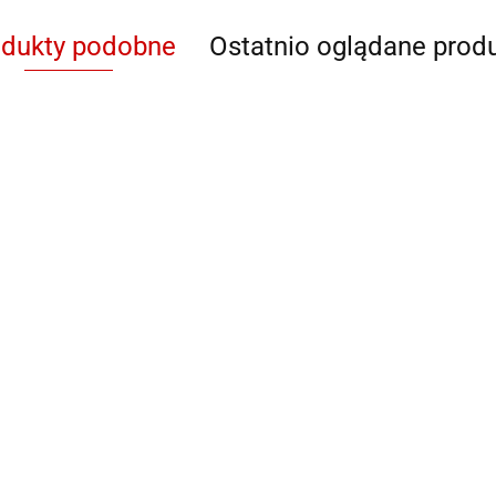
odukty podobne
Ostatnio oglądane prod
QB 93621
QB 93623
QB G5908 +
QB 7
NAKŁADKA
NAK
PODSTAWOWA
POD
imy
Nie prowadzimy
Nie prowadzimy
Nie prowadzimy
Nie 
sprzedaży
sprzedaży
sprzedaży
sprz
detalicznej.
detalicznej.
detalicznej.
deta
Oprawa
Oprawa
Oprawa
Opr
ko w
dostępna tylko w
dostępna tylko w
dostępna tylko w
dost