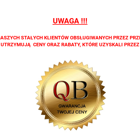
salonach
salonach
salonach
salo
optycznych.
optycznych.
optycznych.
opty
Zapraszamy
Zapraszamy
Zapraszamy
Zap
UWAGA !!!
NASZYCH STAŁYCH KLIENTÓW OBSŁUGIWANYCH PRZEZ PRZ
CI UTRZYMUJĄ CENY ORAZ RABATY, KTÓRE UZYSKALI PRZE