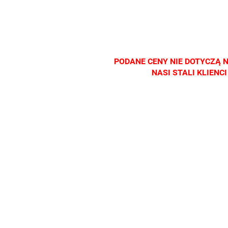
salonach
salonach
salonach
optycznych.
optycznych.
optycznych.
Zapraszamy
Zapraszamy
Zapraszamy
PODANE CENY NIE DOTYCZĄ 
NASI STALI KLIEN