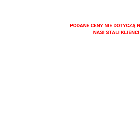
salonach
salonach
salonach
salonac
optycznych.
optycznych.
optycznych.
optyczn
Zapraszamy
Zapraszamy
Zapraszamy
Zapras
PODANE CENY NIE DOTYCZĄ 
NASI STALI KLIEN