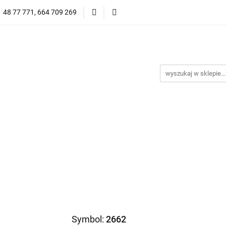
1 48 77 771, 664 709 269
Oprawy Damskie
Oprawy Męskie
Clip-on
Przeciwsłoneczne
Wyprzedaż
Oprawy Unisex
prawy Męskie
Clip-on
*NOWOŚĆ* Okulary Przeciwsło
Symbol:
2662