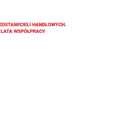
nach
salonach
salonach
salonach
cznych.
optycznych.
optycznych.
optycznych.
raszamy
Zapraszamy
Zapraszamy
Zapraszamy
EDSTAWICIELI HANDLOWYCH.
Z LATA WSPÓŁPRACY