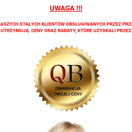
h
salonach
salonach
salonach
salonach
salo
UWAGA !!!
ych.
optycznych.
optycznych.
optycznych.
optycznych.
opty
zamy
Zapraszamy
Zapraszamy
Zapraszamy
Zapraszamy
Zap
NASZYCH STAŁYCH KLIENTÓW OBSŁUGIWANYCH PRZEZ PRZ
CI UTRZYMUJĄ CENY ORAZ RABATY, KTÓRE UZYSKALI PRZE