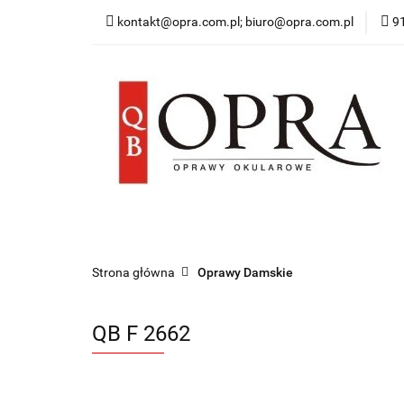
kontakt@opra.com.pl; biuro@opra.com.pl
9
Wszystkie Oprawy
*NOWOŚĆ* Okulary 
Wszystkie Oprawy
Oprawy Damskie
O
Strona główna
Oprawy Damskie
QB F 2662