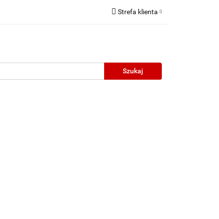
Strefa klienta
Zaloguj się
Zarejestruj się
Dodaj zgłoszenie
neczne
Wyprzedaż
Oprawy Unisex