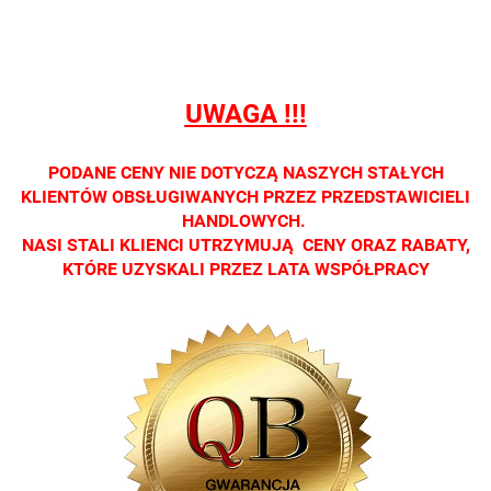
Oprawa
Oprawa
Oprawa
Oprawa
Oprawa
dostępna
dostępna
dostępna
dostępna
dostępna
tylko w
tylko w
tylko w
tylko w
tylko w
salonach
salonach
salonach
salonach
salonach
UWAGA !!!
optycznych.
optycznych.
optycznych.
optycznych.
optycznyc
Zapraszamy
Zapraszamy
Zapraszamy
Zapraszamy
Zaprasza
PODANE CENY NIE DOTYCZĄ NASZYCH STAŁYCH
KLIENTÓW OBSŁUGIWANYCH PRZEZ PRZEDSTAWICIELI
HANDLOWYCH.
NASI STALI KLIENCI UTRZYMUJĄ CENY ORAZ RABATY,
KTÓRE UZYSKALI PRZEZ LATA WSPÓŁPRACY