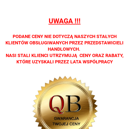
dostępna
dostępna
dostępna
dostępna
dostępna
tylko w
tylko w
tylko w
tylko w
tylko w
salonach
salonach
salonach
salonach
salonach
UWAGA !!!
optycznych.
optycznych.
optycznych.
optycznych.
optycznyc
Zapraszamy
Zapraszamy
Zapraszamy
Zapraszamy
Zaprasza
PODANE CENY NIE DOTYCZĄ NASZYCH STAŁYCH
KLIENTÓW OBSŁUGIWANYCH PRZEZ PRZEDSTAWICIELI
HANDLOWYCH.
NASI STALI KLIENCI UTRZYMUJĄ CENY ORAZ RABATY,
KTÓRE UZYSKALI PRZEZ LATA WSPÓŁPRACY