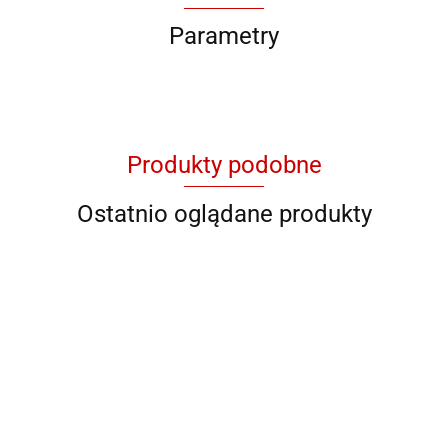
Parametry
Produkty podobne
Ostatnio oglądane produkty
QB YG
QB 8001
QB 8012
QB RY
QB YL 36
11046
928706