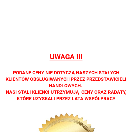
Nie
Nie
Nie
Nie
Nie
prowadzimy
prowadzimy
prowadzimy
prowadzimy
prowadzi
sprzedaży
sprzedaży
sprzedaży
sprzedaży
sprzedaż
detalicznej.
detalicznej.
detalicznej.
detalicznej.
detaliczne
Oprawa
Oprawa
Oprawa
Oprawa
Oprawa
dostępna
dostępna
dostępna
dostępna
dostępna
tylko w
tylko w
tylko w
tylko w
tylko w
salonach
salonach
salonach
salonach
salonach
UWAGA !!!
optycznych.
optycznych.
optycznych.
optycznych.
optycznyc
Zapraszamy
Zapraszamy
Zapraszamy
Zapraszamy
Zaprasza
PODANE CENY NIE DOTYCZĄ NASZYCH STAŁYCH
KLIENTÓW OBSŁUGIWANYCH PRZEZ PRZEDSTAWICIELI
HANDLOWYCH.
NASI STALI KLIENCI UTRZYMUJĄ CENY ORAZ RABATY,
KTÓRE UZYSKALI PRZEZ LATA WSPÓŁPRACY