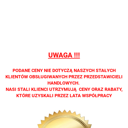
Nie
Nie
Nie
Nie
Nie
prowadzimy
prowadzimy
prowadzimy
prowadzimy
prowadzi
sprzedaży
sprzedaży
sprzedaży
sprzedaży
sprzedaż
detalicznej.
detalicznej.
detalicznej.
detalicznej.
detaliczne
Oprawa
Oprawa
Oprawa
Oprawa
Oprawa
dostępna
dostępna
dostępna
dostępna
dostępna
tylko w
tylko w
tylko w
tylko w
tylko w
salonach
salonach
salonach
salonach
salonach
UWAGA !!!
optycznych.
optycznych.
optycznych.
optycznych.
optycznyc
Zapraszamy
Zapraszamy
Zapraszamy
Zapraszamy
Zaprasza
PODANE CENY NIE DOTYCZĄ NASZYCH STAŁYCH
KLIENTÓW OBSŁUGIWANYCH PRZEZ PRZEDSTAWICIELI
HANDLOWYCH.
NASI STALI KLIENCI UTRZYMUJĄ CENY ORAZ RABATY,
KTÓRE UZYSKALI PRZEZ LATA WSPÓŁPRACY