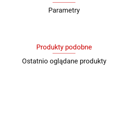
Parametry
Produkty podobne
Ostatnio oglądane produkty
QB G 8033
QB YG
QB 8001
QB 8012
QB RY
11046
928706