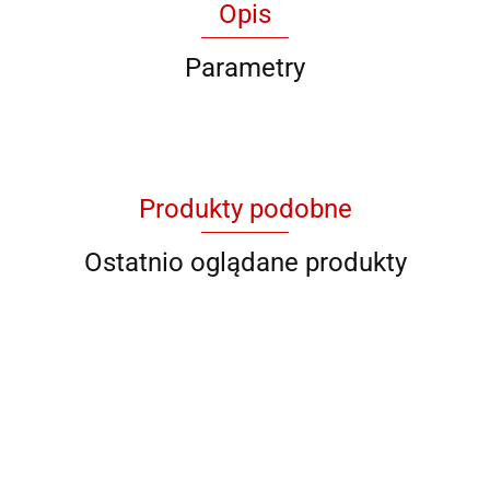
Opis
Parametry
Produkty podobne
Ostatnio oglądane produkty
QB RY
QB C 89602
QB DS-M 27
QB 93621
QB 93623