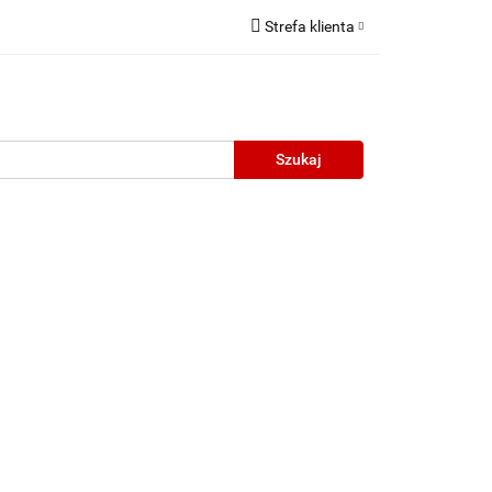
Strefa klienta
Zaloguj się
Zarejestruj się
Dodaj zgłoszenie
neczne
Wyprzedaż
Oprawy Unisex