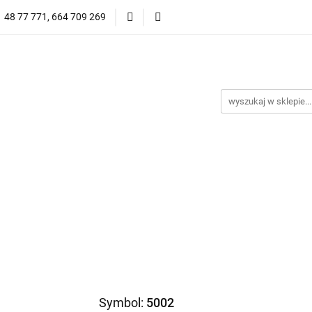
1 48 77 771, 664 709 269
Oprawy Damskie
Oprawy Męskie
Clip-on
Przeciwsłoneczne
Wyprzedaż
Oprawy Unisex
prawy Męskie
Clip-on
*NOWOŚĆ* Okulary Przeciwsło
Symbol:
5002