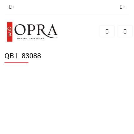
Zaloguj się
Zarejestruj się
Dodaj zgłoszenie
QB L 83088