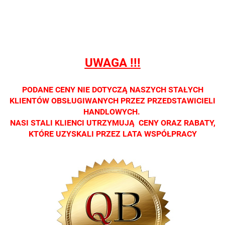
detalicznej.
detalicznej.
detalicznej.
detalicznej.
detaliczne
Oprawa
Oprawa
Oprawa
Oprawa
Oprawa
dostępna
dostępna
dostępna
dostępna
dostępna
tylko w
tylko w
tylko w
tylko w
tylko w
salonach
salonach
salonach
salonach
salonach
UWAGA !!!
optycznych.
optycznych.
optycznych.
optycznych.
optycznyc
Zapraszamy
Zapraszamy
Zapraszamy
Zapraszamy
Zaprasza
PODANE CENY NIE DOTYCZĄ NASZYCH STAŁYCH
KLIENTÓW OBSŁUGIWANYCH PRZEZ PRZEDSTAWICIELI
HANDLOWYCH.
NASI STALI KLIENCI UTRZYMUJĄ CENY ORAZ RABATY,
KTÓRE UZYSKALI PRZEZ LATA WSPÓŁPRACY