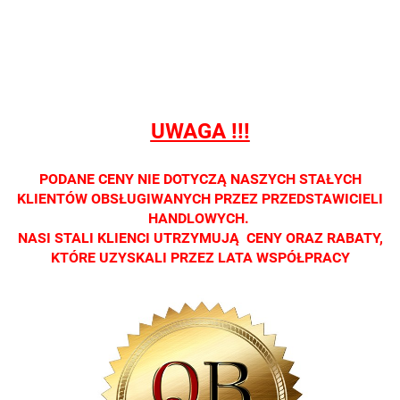
sprzedaży
sprzedaży
sprzedaży
sprzedaży
sprzedaż
detalicznej.
detalicznej.
detalicznej.
detalicznej.
detaliczne
Oprawa
Oprawa
Oprawa
Oprawa
Oprawa
dostępna
dostępna
dostępna
dostępna
dostępna
tylko w
tylko w
tylko w
tylko w
tylko w
salonach
salonach
salonach
salonach
salonach
UWAGA !!!
optycznych.
optycznych.
optycznych.
optycznych.
optycznyc
Zapraszamy
Zapraszamy
Zapraszamy
Zapraszamy
Zaprasza
PODANE CENY NIE DOTYCZĄ NASZYCH STAŁYCH
KLIENTÓW OBSŁUGIWANYCH PRZEZ PRZEDSTAWICIELI
HANDLOWYCH.
NASI STALI KLIENCI UTRZYMUJĄ CENY ORAZ RABATY,
KTÓRE UZYSKALI PRZEZ LATA WSPÓŁPRACY