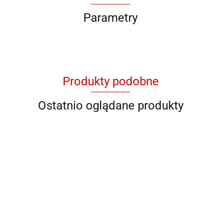
Parametry
Produkty podobne
Ostatnio oglądane produkty
QB YG
QB 8001
QB 8012
QB RY
QB YL 36
11046
928706