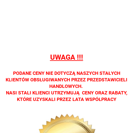
Nie
Nie
Nie
Nie
Nie
prowadzimy
prowadzimy
prowadzimy
prowadzimy
prowadzi
sprzedaży
sprzedaży
sprzedaży
sprzedaży
sprzedaż
detalicznej.
detalicznej.
detalicznej.
detalicznej.
detaliczne
Oprawa
Oprawa
Oprawa
Oprawa
Oprawa
dostępna
dostępna
dostępna
dostępna
dostępna
tylko w
tylko w
tylko w
tylko w
tylko w
salonach
salonach
salonach
salonach
salonach
UWAGA !!!
optycznych.
optycznych.
optycznych.
optycznych.
optycznyc
Zapraszamy
Zapraszamy
Zapraszamy
Zapraszamy
Zaprasza
PODANE CENY NIE DOTYCZĄ NASZYCH STAŁYCH
KLIENTÓW OBSŁUGIWANYCH PRZEZ PRZEDSTAWICIELI
HANDLOWYCH.
NASI STALI KLIENCI UTRZYMUJĄ CENY ORAZ RABATY,
KTÓRE UZYSKALI PRZEZ LATA WSPÓŁPRACY