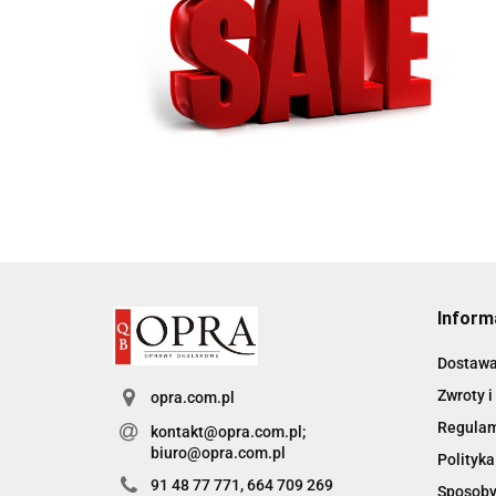
Inform
Dostaw
Zwroty i
opra.com.pl
Regula
kontakt@opra.com.pl;
biuro@opra.com.pl
Polityka
91 48 77 771, 664 709 269
Sposoby