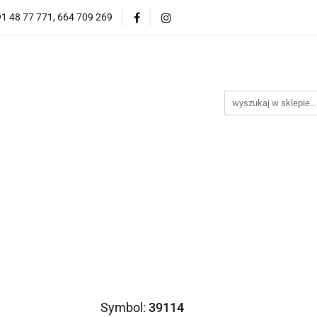
91 48 77 771, 664 709 269
Oprawy Damskie
Oprawy Męskie
Clip-on
Przeciwsłoneczne
Wyprzedaż
Oprawy Unisex
Oprawy Męskie
Clip-on
*NOWOŚĆ* Okulary Przeciwsł
Symbol:
39114