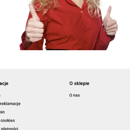
acje
O sklepie
a
O nas
 reklamacje
min
 cookies
 płatności