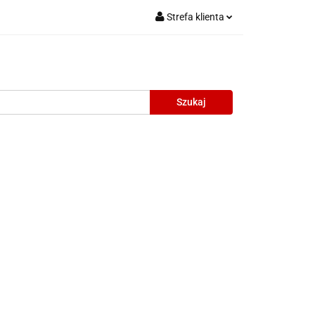
Strefa klienta
Zaloguj się
Zarejestruj się
Dodaj zgłoszenie
oneczne
Wyprzedaż
Oprawy Unisex