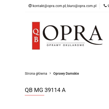
kontakt@opra.com.pl; biuro@opra.com.pl
Wszystkie Oprawy
*NOWOŚĆ* Okulary 
Wszystkie Oprawy
Oprawy Damskie
Strona główna
Oprawy Damskie
QB MG 39114 A